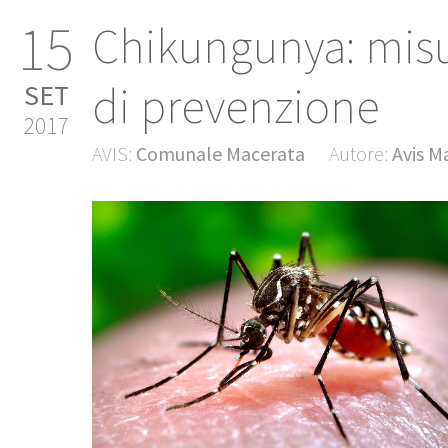
15
Chikungunya: mis
di prevenzione
SET
2017
AVIS:
Comunale Macerata
Autore:
Avis M