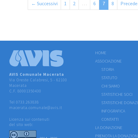
← Successivi
1
2
…
6
7
8
Precede
HOME
ASSOCIAZIONE
STORIA
AVIS Comunale Macerata
STATUTO
Via Oreste Calabresi, 5 - 62100
Macerata
CHI SIAMO
C.F. 80001350430
STATISTICHE SOCI
Tel 0733.263838
STATISTICHE DONAZ
macerata.comunale@avis.it
INFOGRAFICA
CONTATTI
Licenza sui contenuti
del sito web:
LA DONAZIONE
PRENOTA LA DONAZION