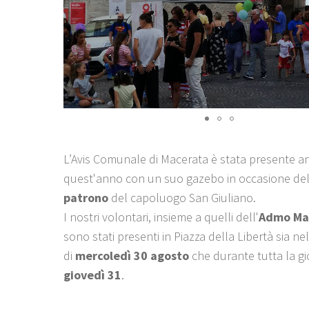
L’Avis Comunale di Macerata è stata presente a
quest'anno con un suo gazebo in occasione de
patrono
del capoluogo San Giuliano.
I nostri volontari, insieme a quelli dell'
Admo Ma
sono stati presenti in Piazza della Libertà sia n
di
mercoledì 30 agosto
che durante tutta la gi
giovedì 31
.