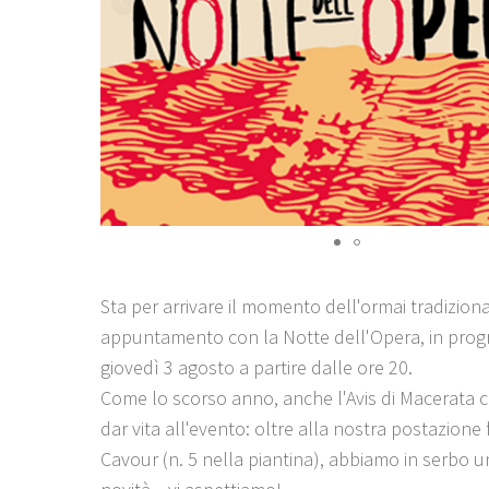
Sta per arrivare il momento dell'ormai tradizion
appuntamento con la Notte dell'Opera, in pr
giovedì 3 agosto a partire dalle ore 20.
Come lo scorso anno, anche l'Avis di Macerata c
dar vita all'evento: oltre alla nostra postazione 
Cavour (n. 5 nella piantina), abbiamo in serbo u