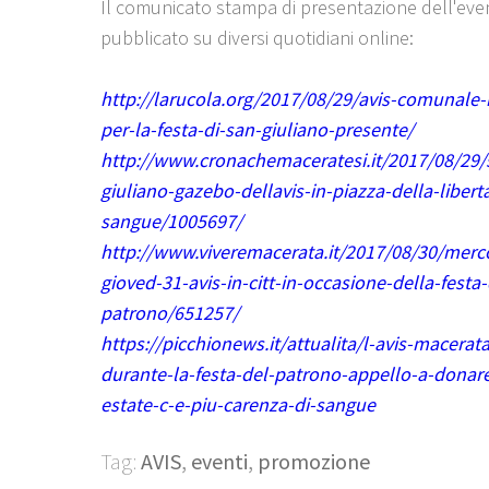
Il comunicato stampa di presentazione dell'eve
pubblicato su diversi quotidiani online:
http://larucola.org/2017/08/29/avis-comunale
per-la-festa-di-san-giuliano-presente/
http://www.cronachemaceratesi.it/2017/08/29/
giuliano-gazebo-dellavis-in-piazza-della-libert
sangue/1005697/
http://www.viveremacerata.it/2017/08/30/merc
gioved-31-avis-in-citt-in-occasione-della-festa-
patrono/651257/
https://picchionews.it/attualita/l-avis-macerata
durante-la-festa-del-patrono-appello-a-donar
estate-c-e-piu-carenza-di-sangue
Tag:
AVIS
,
eventi
,
promozione