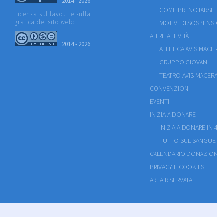
2014 - 2026
COME PRENOTARSI
Licenza sul layout e sulla
grafica del sito web:
MOTIVI DI SOSPENS
ALTRE ATTIVITÀ
2014 - 2026
ATLETICA AVIS MACE
GRUPPO GIOVANI
TEATRO AVIS MACERA
CONVENZIONI
EVENTI
INIZIA A DONARE
INIZIA A DONARE IN 4
TUTTO SUL SANGUE
CALENDARIO DONAZION
PRIVACY E COOKIES
AREA RISERVATA