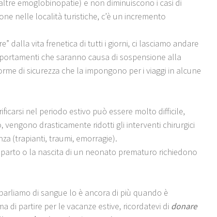
 altre emoglobinopatie) e non diminuiscono i casi di
ne nelle località turistiche, c’è un incremento
re” dalla vita frenetica di tutti i giorni, ci lasciamo andare
mportamenti che saranno causa di sospensione alla
me di sicurezza che la impongono per i viaggi in alcune
icarsi nel periodo estivo può essere molto difficile,
, vengono drasticamente ridotti gli interventi chirurgici
za (trapianti, traumi, emorragie).
 parto o la nascita di un neonato prematuro richiedono
arliamo di sangue lo è ancora di più quando è
a di partire per le vacanze estive, ricordatevi di
donare