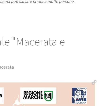
lla ma può salvare la vita a molte persone
.
ale "Macerata e
acerata