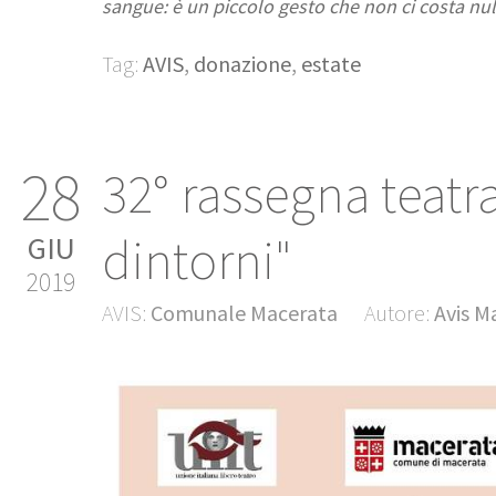
sangue: è un piccolo gesto che non ci costa nu
Tag:
AVIS
,
donazione
,
estate
28
32° rassegna teatr
dintorni"
GIU
2019
AVIS:
Comunale Macerata
Autore:
Avis M