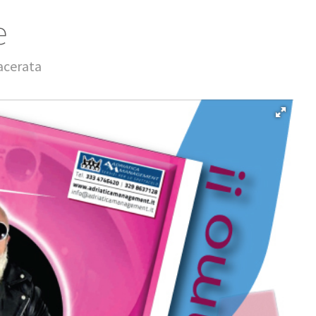
e
acerata