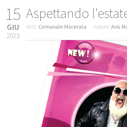
15
Aspettando l'estat
GIU
AVIS:
Comunale Macerata
Autore:
Avis M
2023