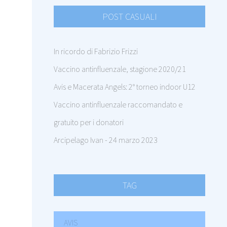
POST CASUALI
In ricordo di Fabrizio Frizzi
Vaccino antinfluenzale, stagione 2020/21
Avis e Macerata Angels: 2° torneo indoor U12
Vaccino antinfluenzale raccomandato e
gratuito per i donatori
Arcipelago Ivan - 24 marzo 2023
TAG
AVIS