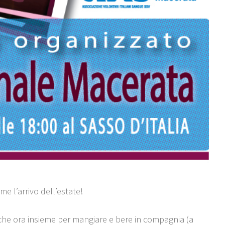
eme l’arrivo dell’estate!
lche ora insieme per mangiare e bere in compagnia (a