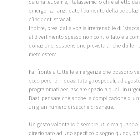
da una leucemia, i talassemici o chi è affetto da
emergenza, anzi, dato l’aumento della popolazio
d’incidenti stradali.
Inoltre, presi dalla voglia irrefrenabile di “stacca
al divertimento spesso non controllato e a co
donazione, sospensione prevista anche dalle nor
mete estere.
Far fronte a tutte le emergenze che possono verif
ecco perché in quasi tutti gli ospedali, ad agosto
programmati per lasciare spazio a quelli in urgen
Basti pensare che anche la complicazione di un
un gran numero di sacche di sangue.
Un gesto volontario è sempre utile ma quando p
direzionato ad uno specifico bisogno quindi, prim