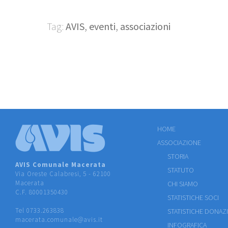
Tag:
AVIS
,
eventi
,
associazioni
HOME
ASSOCIAZIONE
STORIA
AVIS Comunale Macerata
STATUTO
Via Oreste Calabresi, 5 - 62100
Macerata
CHI SIAMO
C.F. 80001350430
STATISTICHE SOCI
Tel 0733.263838
STATISTICHE DONAZ
macerata.comunale@avis.it
INFOGRAFICA