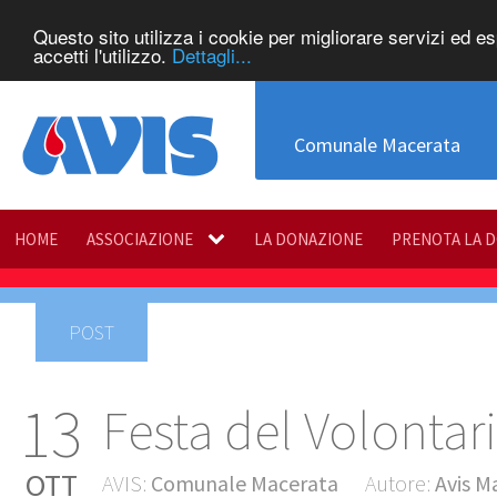
Questo sito utilizza i cookie per migliorare servizi ed e
accetti l'utilizzo.
Dettagli...
Comunale Macerata
HOME
ASSOCIAZIONE
LA DONAZIONE
PRENOTA LA 
POST
13
Festa del Volontar
OTT
AVIS:
Comunale Macerata
Autore:
Avis M