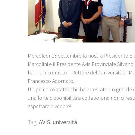
Mercoledì 13 settembre la nostra Presidente El
Marcolini e il Presidente Avis Provinciale Silvano
hanno incontrato il Rettore dell'Università di M
Francesco Adornato.
Un primo contatto che ha attestato un grande i
una forte disponibilità a collaborare: non ci res
aspettare e vedere!
Tag:
AVIS
,
università