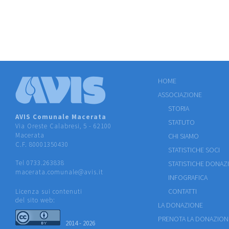
HOME
ASSOCIAZIONE
STORIA
AVIS Comunale Macerata
STATUTO
Via Oreste Calabresi, 5 - 62100
Macerata
CHI SIAMO
C.F. 80001350430
STATISTICHE SOCI
Tel 0733.263838
STATISTICHE DONAZ
macerata.comunale@avis.it
INFOGRAFICA
CONTATTI
Licenza sui contenuti
del sito web:
LA DONAZIONE
PRENOTA LA DONAZION
2014 - 2026