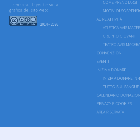
COME PRENOTARSI
Licenza sul layout e sulla
grafica del sito web:
MOTIVI DI SOSPENS
ALTRE ATTIVITÀ
2014 - 2026
ATLETICA AVIS MACE
GRUPPO GIOVANI
TEATRO AVIS MACERA
CONVENZIONI
EVENTI
INIZIA A DONARE
INIZIA A DONARE IN 4
TUTTO SUL SANGUE
CALENDARIO DONAZION
PRIVACY E COOKIES
AREA RISERVATA