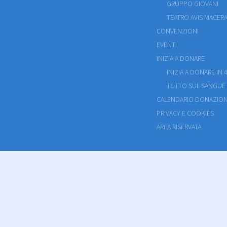
GRUPPO GIOVANI
TEATRO AVIS MACERA
CONVENZIONI
EVENTI
INIZIA A DONARE
INIZIA A DONARE IN 4
TUTTO SUL SANGUE
CALENDARIO DONAZION
PRIVACY E COOKIES
AREA RISERVATA