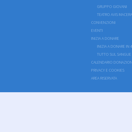
GRUPPO GIOVANI
TEATRO AVIS MACERA
CONVENZIONI
EVENTI
INIZIA A DONARE
INIZIA A DONARE IN 4
TUTTO SUL SANGUE
CALENDARIO DONAZION
PRIVACY E COOKIES
AREA RISERVATA