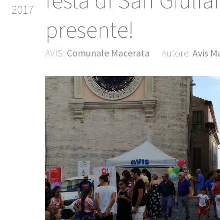
festa di San Giulia
2017
presente!
AVIS:
Comunale Macerata
Autore:
Avis M