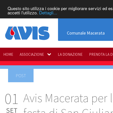
Questo sito utilizza i cookie per migliorare servizi ed e
accetti l'utilizzo.
Dettagli...
Comunale Macerata
HOME
ASSOCIAZIONE
LA DONAZIONE
PRENOTA LA 
POST
01
Avis Macerata per 
SET