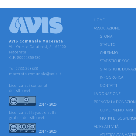
HOME
ASSOCIAZIONE
STORIA
AVIS Comunale Macerata
STATUTO
Via Oreste Calabresi, 5 - 62100
Macerata
CHI SIAMO
C.F. 80001350430
STATISTICHE SOCI
Tel 0733.263838
STATISTICHE DONAZ
macerata.comunale@avis.it
INFOGRAFICA
CONTATTI
Licenza sui contenuti
del sito web:
LA DONAZIONE
PRENOTA LA DONAZION
2014 - 2026
COME PRENOTARSI
Licenza sul layout e sulla
grafica del sito web:
MOTIVI DI SOSPENS
ALTRE ATTIVITÀ
2014 - 2026
ATLETICA AVIS MACE