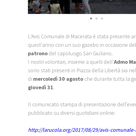
L’Avis Comunale di Macerata è stata presente a
quest'anno con un suo gazebo in occasione de
patrono
del capoluogo San Giuliano.
I nostri volontari, insieme a quelli dell'
Admo Ma
sono stati presenti in Piazza della Libertà sia n
di
mercoledì 30 agosto
che durante tutta la gi
giovedì 31
.
Il comunicato stampa di presentazione dell'eve
pubblicato su diversi quotidiani online:
http://larucola.org/2017/08/29/avis-comunale