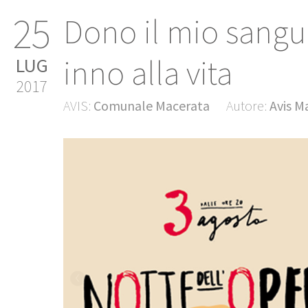
25
Dono il mio sangu
inno alla vita
LUG
2017
AVIS:
Comunale Macerata
Autore:
Avis M