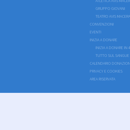
ATLETICA AVIS MACE
GRUPPO GIOVANI
TEATRO AVIS MACERA
CONVENZIONI
EVENTI
INIZIA A DONARE
INIZIA A DONARE IN 4
TUTTO SUL SANGUE
CALENDARIO DONAZION
PRIVACY E COOKIES
AREA RISERVATA