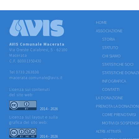
HOME
ASSOCIAZIONE
STORIA
AVIS Comunale Macerata
STATUTO
Via Oreste Calabresi, 5 - 62100
Macerata
CHI SIAMO
C.F. 80001350430
STATISTICHE SOCI
Tel 0733.263838
STATISTICHE DONAZ
macerata.comunale@avis.it
INFOGRAFICA
CONTATTI
Licenza sui contenuti
del sito web:
LA DONAZIONE
PRENOTA LA DONAZION
2014 - 2026
COME PRENOTARSI
Licenza sul layout e sulla
grafica del sito web:
MOTIVI DI SOSPENS
ALTRE ATTIVITÀ
2014 - 2026