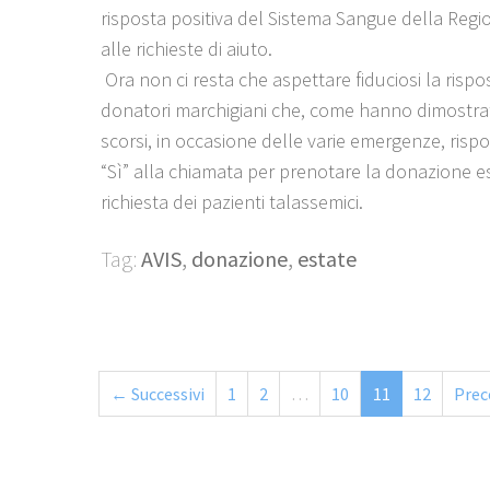
risposta positiva del Sistema Sangue della Reg
alle richieste di aiuto.
Ora non ci resta che aspettare fiduciosi la rispo
donatori marchigiani che, come hanno dimostra
scorsi, in occasione delle varie emergenze, ris
“Sì” alla chiamata per prenotare la donazione 
richiesta dei pazienti talassemici.
Tag:
AVIS
,
donazione
,
estate
← Successivi
1
2
…
10
11
12
Prec