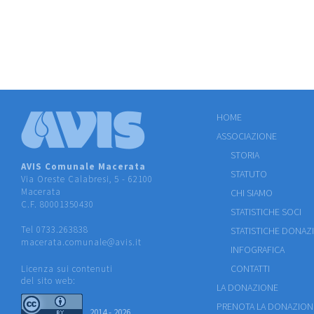
HOME
ASSOCIAZIONE
STORIA
AVIS Comunale Macerata
STATUTO
Via Oreste Calabresi, 5 - 62100
Macerata
CHI SIAMO
C.F. 80001350430
STATISTICHE SOCI
Tel 0733.263838
STATISTICHE DONAZ
macerata.comunale@avis.it
INFOGRAFICA
CONTATTI
Licenza sui contenuti
del sito web:
LA DONAZIONE
PRENOTA LA DONAZION
2014 - 2026