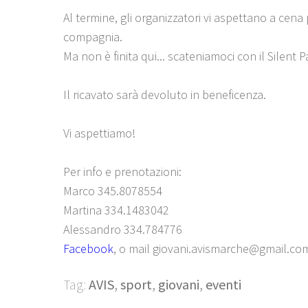
Al termine, gli organizzatori vi aspettano a cena 
compagnia.
Ma non è finita qui... scateniamoci con il Silent 
Il ricavato sarà devoluto in beneficenza.
Vi aspettiamo!
Per info e prenotazioni:
Marco 345.8078554
Martina 334.1483042
Alessandro 334.784776
Facebook
, o mail giovani.avismarche@gmail.co
Tag:
AVIS
,
sport
,
giovani
,
eventi