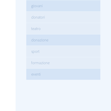
giovani
donatori
teatro
donazione
sport
formazione
eventi