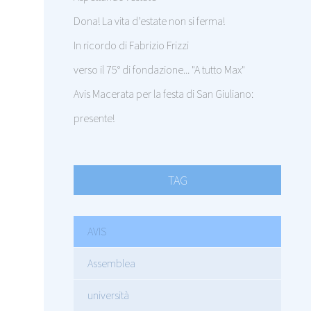
Dona! La vita d’estate non si ferma!
In ricordo di Fabrizio Frizzi
verso il 75° di fondazione... "A tutto Max"
Avis Macerata per la festa di San Giuliano:
presente!
TAG
AVIS
Assemblea
università