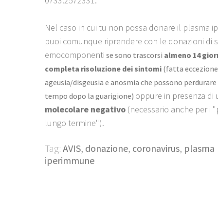
0733.2572331.
Nel caso in cui tu non possa donare il plasma 
puoi comunque riprendere con le donazioni di 
emocomponenti
se sono trascorsi
almeno 14 giorn
completa risoluzione dei sintomi
(fatta eccezione
ageusia/disgeusia e anosmia che possono perdurare 
oppure in presenza di
tempo dopo la guarigione)
molecolare negativo
(necessario anche per i "p
lungo termine").
Tag:
AVIS
,
donazione
,
coronavirus
,
plasma
iperimmune