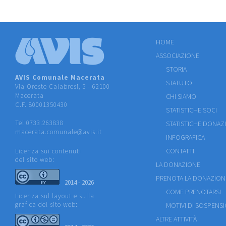
HOME
ASSOCIAZIONE
STORIA
AVIS Comunale Macerata
STATUTO
Via Oreste Calabresi, 5 - 62100
Macerata
CHI SIAMO
C.F. 80001350430
STATISTICHE SOCI
Tel 0733.263838
STATISTICHE DONAZ
macerata.comunale@avis.it
INFOGRAFICA
CONTATTI
Licenza sui contenuti
del sito web:
LA DONAZIONE
PRENOTA LA DONAZION
2014 - 2026
COME PRENOTARSI
Licenza sul layout e sulla
grafica del sito web:
MOTIVI DI SOSPENS
ALTRE ATTIVITÀ