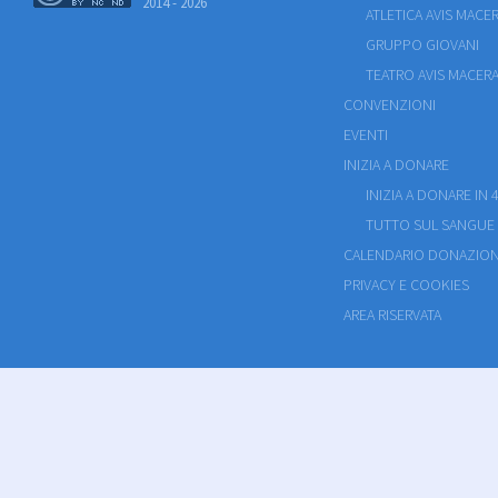
2014 - 2026
ATLETICA AVIS MACE
GRUPPO GIOVANI
TEATRO AVIS MACERA
CONVENZIONI
EVENTI
INIZIA A DONARE
INIZIA A DONARE IN 4
TUTTO SUL SANGUE
CALENDARIO DONAZION
PRIVACY E COOKIES
AREA RISERVATA